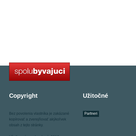
Copyright
Užitočné
Bez povolenia vlastníka je zakázané
Partneri
kopírovať a zverejňovať akýkoľvek
obsah z tejto stránky.