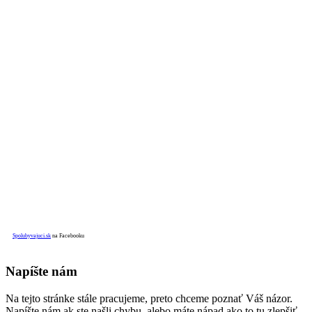
Spolubyvajuci.sk
na Facebooku
Napíšte nám
Na tejto stránke stále pracujeme, preto chceme poznať Váš názor.
Napíšte nám ak ste našli chybu, alebo máte nápad ako to tu zlepšiť.