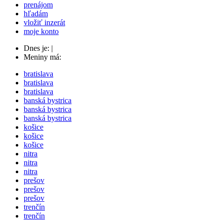
prenájom
hľadám
vložiť inzerát
moje konto
Dnes je:
|
Meniny má:
bratislava
bratislava
bratislava
banská bystrica
banská bystrica
banská bystrica
košice
košice
košice
nitra
nitra
nitra
prešov
prešov
prešov
trenčín
trenčín