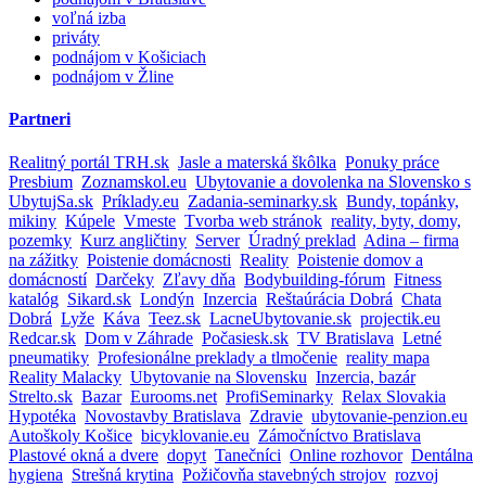
voľná izba
priváty
podnájom v Košiciach
podnájom v Žline
Partneri
Realitný portál TRH.sk
Jasle a materská škôlka
Ponuky práce
Presbium
Zoznamskol.eu
Ubytovanie a dovolenka na Slovensko s
UbytujSa.sk
Príklady.eu
Zadania-seminarky.sk
Bundy, topánky,
mikiny
Kúpele
Vmeste
Tvorba web stránok
reality, byty, domy,
pozemky
Kurz angličtiny
Server
Úradný preklad
Adina – firma
na zážitky
Poistenie domácnosti
Reality
Poistenie domov a
domácností
Darčeky
Zľavy dňa
Bodybuilding-fórum
Fitness
katalóg
Sikard.sk
Londýn
Inzercia
Reštaúrácia Dobrá
Chata
Dobrá
Lyže
Káva
Teez.sk
LacneUbytovanie.sk
projectik.eu
Redcar.sk
Dom v Záhrade
Počasiesk.sk
TV Bratislava
Letné
pneumatiky
Profesionálne preklady a tlmočenie
reality mapa
Reality Malacky
Ubytovanie na Slovensku
Inzercia, bazár
Strelto.sk
Bazar
Eurooms.net
ProfiSeminarky
Relax Slovakia
Hypotéka
Novostavby Bratislava
Zdravie
ubytovanie-penzion.eu
Autoškoly Košice
bicyklovanie.eu
Zámočníctvo Bratislava
Plastové okná a dvere
dopyt
Tanečníci
Online rozhovor
Dentálna
hygiena
Strešná krytina
Požičovňa stavebných strojov
rozvoj