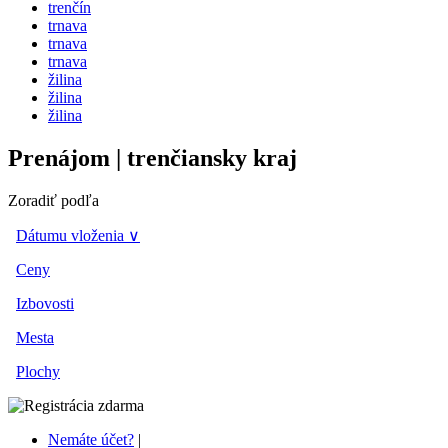
trenčín
trnava
trnava
trnava
žilina
žilina
žilina
Prenájom | trenčiansky kraj
Zoradiť podľa
Dátumu vloženia ∨
Ceny
Izbovosti
Mesta
Plochy
Nemáte účet?
|