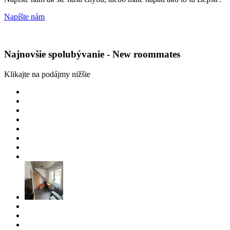
Napíšte nám
Najnovšie spolubývanie - New roommates
Klikajte na podájmy nižšie